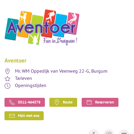
Aventoer
Mr. WM Oppedijk van Veenweg 22-G, Burgum
Tarieven
Openingstijden
0511-464578
Route
Reserveren
Mail met ons