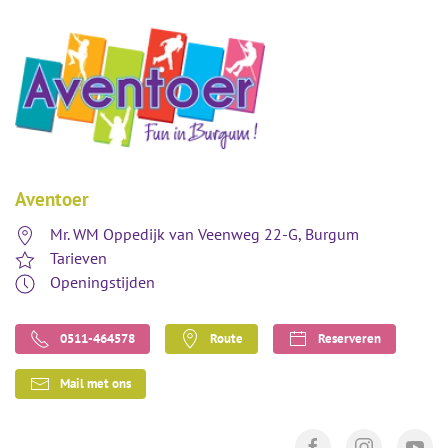
Aventoer
Mr. WM Oppedijk van Veenweg 22-G, Burgum
Tarieven
Openingstijden
0511-464578
Route
Reserveren
Mail met ons