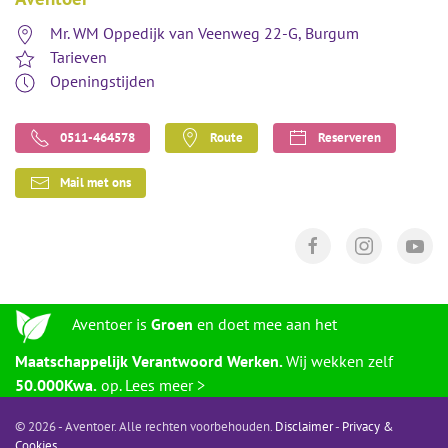
Mr. WM Oppedijk van Veenweg 22-G, Burgum
Tarieven
Openingstijden
0511-464578
Route
Reserveren
Mail met ons
Aventoer is
Groen
en doet mee aan het
Maatschappelijk Verantwoord Werken.
Wij wekken zelf
50.000Kwa.
op. Lees meer >
©
2026 - Aventoer. Alle rechten voorbehouden.
Disclaimer
-
Privacy &
Cookies