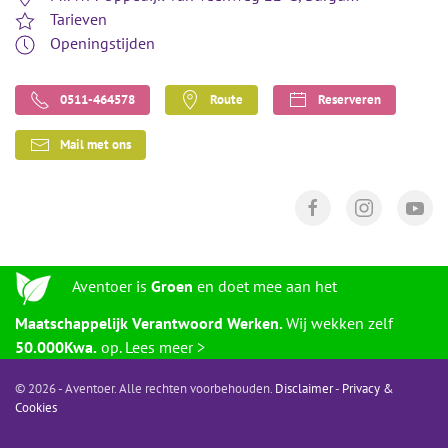
Tarieven
Openingstijden
0511-464578
Route
Reserveren
Mail met ons
Aventoer is
Groen
en doet mee aan het
Maatschappelijk Verantwoord Werken.
Wij wekken zelf
50.000Kwa.
op. Lees meer >
©
2026 - Aventoer. Alle rechten voorbehouden.
Disclaimer
-
Privacy &
Cookies